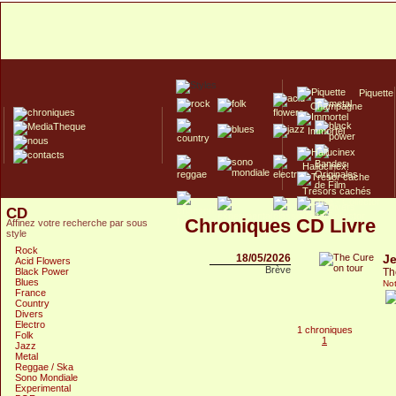
Piquette
Champagne
Immortel
Hallucinex!
Trésors cachés
CD
Culte/Collector
Chroniques CD Livre
Affinez votre recherche par sous
style
Rock
18/05/2026
J
Acid Flowers
Brève
Black Power
Th
Blues
Not
France
Country
Divers
Electro
1 chroniques
Folk
1
Jazz
Metal
Reggae / Ska
Sono Mondiale
Experimental