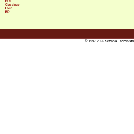
BOF
Classique
Livre
BD
©
1997-2026 Sefronia -
administr