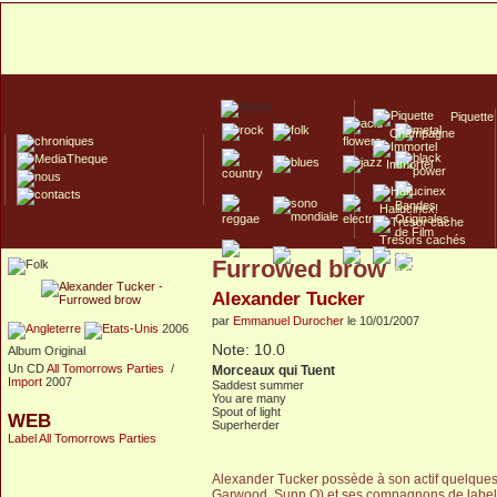
Piquette
Champagne
Immortel
Hallucinex!
Trésors cachés
Furrowed brow
Culte/Collector
Alexander Tucker
par
Emmanuel Durocher
le 10/01/2007
2006
Note: 10.0
Album Original
Un CD
All Tomorrows Parties
/
Morceaux qui Tuent
Import
2007
Saddest summer
You are many
Spout of light
WEB
Superherder
Label All Tomorrows Parties
Alexander Tucker possède à son actif quelques 
Garwood, Sunn O) et ses compagnons de label