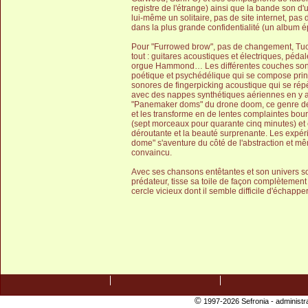
registre de l'étrange) ainsi que la bande son d'
lui-même un solitaire, pas de site internet, pa
dans la plus grande confidentialité (un album 
Pour "Furrowed brow", pas de changement, Tu
tout : guitares acoustiques et électriques, péda
orgue Hammond… Les différentes couches son
poétique et psychédélique qui se compose prin
sonores de fingerpicking acoustique qui se répè
avec des nappes synthétiques aériennes en y a
"Panemaker doms" du drone doom, ce genre de m
et les transforme en de lentes complaintes bo
(sept morceaux pour quarante cinq minutes) et é
déroutante et la beauté surprenante. Les expér
dome" s'aventure du côté de l'abstraction et mêm
convaincu.
Avec ses chansons entêtantes et son univers so
prédateur, tisse sa toile de façon complètement
cercle vicieux dont il semble difficile d'échapper
©
1997-2026 Sefronia -
administr