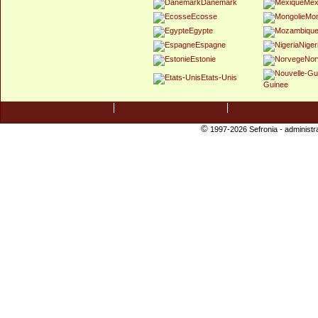
Danemark
Mex
Ecosse
Mon
Egypte
Espagne
Niger
Estonie
Nor
Etats-Unis
Guinee
©
1997-2026 Sefronia -
administr