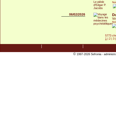
Not
06/02/2026
D
Vo
Not
5773 ch
1
|
2
|
3
|
©
1997-2026 Sefronia -
administr