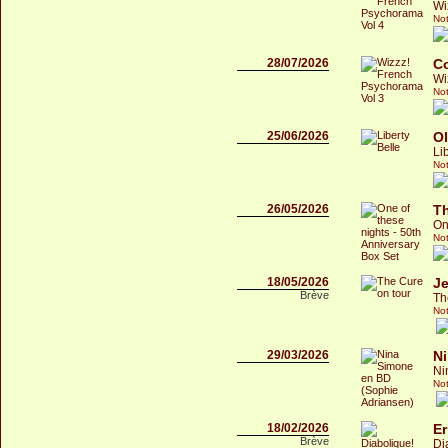
Wi
Not
28/07/2026
C
Wi
Not
25/06/2026
Ol
Li
Not
26/05/2026
T
On
Not
18/05/2026
J
Brève
Th
Not
29/03/2026
N
Ni
Not
18/02/2026
Er
Brève
Di