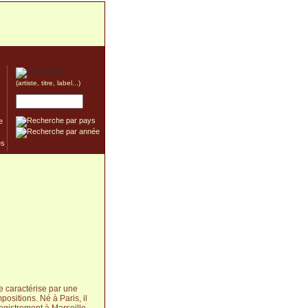
(artiste, titre, label...)
e
se caractérise par une
sitions. Né à Paris, il