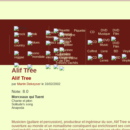
DVD
DVD
Piquette
CD
Musique
Film
Champagne
Immortel
Coffret
Livre
BD
Vinyl
Hallucinex!
Trésors cachés
Alif Tree
Culte/Collector
Alif Tree
par
Martin Dekeyser
le 16/02/2002
Note: 8.0
Morceaux qui Tuent
Chante el pilon
Solitude's song
Anapoda
Musicien (guitare et percussion), producteur et ingénieur du son, Alif Tree 
ouverture au monde et un nomadisme conséquent qui enrichissent ses compo