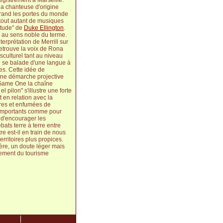
egistrement à Marseille.
la chanteuse d'origine
 grand les portes du monde
tout autant de musiques
itude" de
Duke Ellington
.
x au sens noble du terme.
terprétation de Merrill sur
retrouve la voix de Rona
nsculturel tant au niveau
le se balade d'une langue à
es. Cette idée de
. Une démarche projective
r Game One la chaîne
pilon" s'illustre une forte
t en relation avec la
bres et enfumées de
s importants comme pour
t d'encourager les
ats terre à terre entre
re est-il en train de nous
rritoires plus propices.
ère, un doute léger mais
sement du tourisme