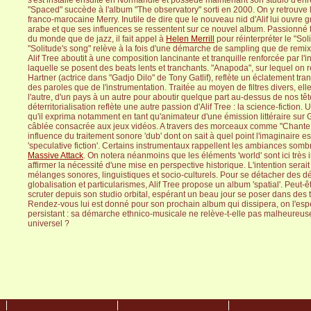
s'est installé ensuite en Normandie et possède maintenant son studio d'enr
"Spaced" succède à l'album "The observatory" sorti en 2000. On y retrouve 
franco-marocaine Merry. Inutile de dire que le nouveau nid d'Alif lui ouvre
arabe et que ses influences se ressentent sur ce nouvel album. Passionné 
du monde que de jazz, il fait appel à
Helen Merrill
pour réinterpréter le "Sol
"Solitude's song" relève à la fois d'une démarche de sampling que de remi
Alif Tree aboutit à une composition lancinante et tranquille renforcée par l'in
laquelle se posent des beats lents et tranchants. "Anapoda", sur lequel on 
Hartner (actrice dans "Gadjo Dilo" de Tony Gatlif), reflète un éclatement tra
des paroles que de l'instrumentation. Traitée au moyen de filtres divers, el
l'autre, d'un pays à un autre pour aboutir quelque part au-dessus de nos têt
déterritorialisation reflète une autre passion d'Alif Tree : la science-fiction
qu'il exprima notamment en tant qu'animateur d'une émission littéraire su
câblée consacrée aux jeux vidéos. A travers des morceaux comme "Chante el 
influence du traitement sonore 'dub' dont on sait à quel point l'imaginaire es
'speculative fiction'. Certains instrumentaux rappellent les ambiances som
Massive Attack
. On notera néanmoins que les éléments 'world' sont ici trè
affirmer la nécessité d'une mise en perspective historique. L'intention serai
mélanges sonores, linguistiques et socio-culturels. Pour se détacher des déb
globalisation et particularismes, Alif Tree propose un album 'spatial'. Peut-êt
scruter depuis son studio orbital, espérant un beau jour se poser dans des te
Rendez-vous lui est donné pour son prochain album qui dissipera, on l'esp
persistant : sa démarche ethnico-musicale ne relève-t-elle pas malheureu
universel ?