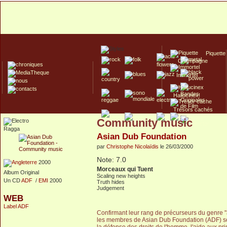
Piquette
Champagne
Immortel
Hallucinex!
Trésors cachés
Community music
Culte/Collector
Ragga
Asian Dub Foundation
par
Christophe Nicolaïdis
le 26/03/2000
Note: 7.0
2000
Morceaux qui Tuent
Album Original
Scaling new heights
Un CD
ADF
/
EMI
2000
Truth hides
Judgement
WEB
Label ADF
Confirmant leur rang de précurseurs du genre "a
les membres de Asian Dub Foundation (ADF) son