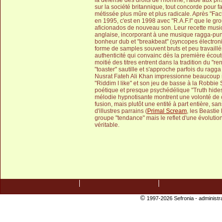
la défense des droits de l'homme, l'aide aux pris
sur la société britannique, tout concorde pour 
métissée plus mûre et plus radicale. Après "Fac
en 1995, c'est en 1998 avec "R.A.F.I" que le gro
aficionados de nouveau son. Leur recette music
anglaise, incorporant à une musique ragga-pu
bonheur dub et "breakbeat" (syncopes électro
forme de samples souvent bruts et peu travail
authenticité qui convainc dès la première écoute
moitié des titres entrent dans la tradition du "
"toaster" sautille et s'approche parfois du ragg
Nusrat Fateh Ali Khan impressionne beaucoup mo
"Riddim I like" et son jeu de basse à la Robbie
poétique et presque psychédélique "Truth hides"
mélodie hypnotisante montrent une volonté de 
fusion, mais plutôt une entité à part entière, sa
d'illustres parrains (
Primal Scream
, les Beasti
groupe "tendance" mais le reflet d'une évolution 
véritable.
©
1997-2026 Sefronia -
administr