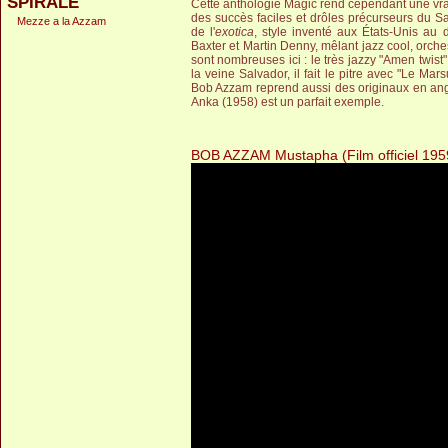
SPIRALE
Cette anthologie Magic rend cependant une vrai
des succès faciles et drôles précurseurs du S
Mezze a la Azzam
de l'
exotica
, style inventé aux États-Unis au
Baxter et Martin Denny, mêlant jazz cool, orch
sont nombreuses ici : le très jazzy "Amen twist",
la veine Salvador, il fait le pitre avec "Le Ma
Bob Azzam reprend aussi des originaux en anglai
Anka (1958) est un parfait exemple.
BOB AZZAM Mustapha (Film officiel 195