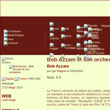
Piquett
Champagne
Immortel
Hallucinex!
Trésors cachés
Bob Azzam et son orche
Culte/Collector
Exotica
Bob Azzam
par
Igor Wagner
le 29/02/2020
Note: 8.5
1959 1962
Anthologie
2 CD
Magic
2019
La France coloniale du début des sixties, dirigé
un triomphe à des chansons dédiées au cousc
WEB
bonheur de Bob Azzam, un ingénieur égyptien d
Label Magic
lubie était de chanter. "Mustapha" (1959) et 
succès, suivis de "Viens à Juan les Pins" et "C'