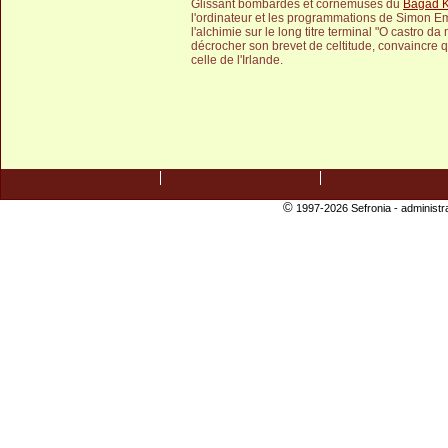
Glissant bombardes et cornemuses du
Bagad 
l'ordinateur et les programmations de Simon E
l'alchimie sur le long titre terminal "O castro d
décrocher son brevet de celtitude, convaincre q
celle de l'Irlande.
©
1997-2026 Sefronia -
administr