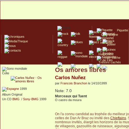
Piquette
Champagne
Immortel
Hallucinex!
Trésors cachés
Os amores libres
Culte/Collector
Celte
Carlos Nuñez
par
Francois Branchon
le 14/10/1999
1999
Note: 7.0
Album Original
Morceaux qui Tuent
Un CD
BMG
/
Sony-BMG
1999
O castro da moura
On l'a connu candidat au trophée du meilleur
celtes de Dan Ar Braz ou invité des
Chieftains
.
nombreux invités, élargit les horizons de la mu
de villageois, gazouillis de ruisseaux, aiguis