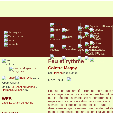
Piquette
Champagne
Immortel
Hallucinex!
Trésors cachés
Feu et rythme
Culte/Collector
Free Jazz
Colette Magny
par
Hanson
le 06/03/2007
1970
Note: 8.0
Album Original
Un CD
Le Chant du Monde
/
Harmonia Mundi
2007
Poussée par un caractère hors norme, Colette M
une image pour le moins vivace dans l'esprit de
que la décennie suivante. Se remémorer sa silh
WEB
esquissent les contours d'un personnage aux tr
Label Le Chant du Monde
suivant les milieux dans lesquels les jeunes de
d'entre eux en garde ne manque pas de partial
moins l'une des composantes constitutives de cet