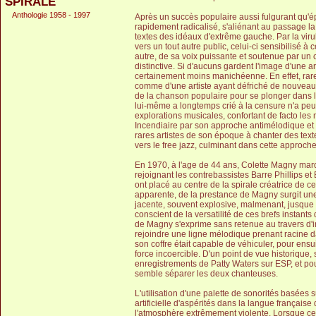
SPIRALE
Anthologie 1958 - 1997
Après un succès populaire aussi fulgurant qu'
rapidement radicalisé, s'aliénant au passage la
textes des idéaux d'extrême gauche. Par la vir
vers un tout autre public, celui-ci sensibilisé 
autre, de sa voix puissante et soutenue par un c
distinctive. Si d'aucuns gardent l'image d'une ar
certainement moins manichéenne. En effet, rar
comme d'une artiste ayant défriché de nouveaux
de la chanson populaire pour se plonger dans l
lui-même a longtemps crié à la censure n'a peu
explorations musicales, confortant de facto les
Incendiaire par son approche antimélodique et a
rares artistes de son époque à chanter des text
vers le free jazz, culminant dans cette approche
En 1970, à l'age de 44 ans, Colette Magny mar
rejoignant les contrebassistes Barre Phillips et
ont placé au centre de la spirale créatrice de c
apparente, de la prestance de Magny surgit une
jacente, souvent explosive, malmenant, jusque d
conscient de la versatilité de ces brefs insta
de Magny s'exprime sans retenue au travers d'i
rejoindre une ligne mélodique prenant racine dan
son coffre était capable de véhiculer, pour ensu
force incoercible. D'un point de vue historique
enregistrements de Patty Waters sur ESP, et pou
semble séparer les deux chanteuses.
L'utilisation d'une palette de sonorités basées 
artificielle d'aspérités dans la langue française
l'atmosphère extrêmement violente. Lorsque cet