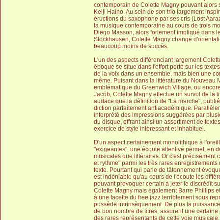
contemporain de Colette Magny pouvant alors s'
Keiji Haino. Au sein de son trio largement inspir
éructions du saxophone par ses cris (Lost Aara
la musique contemporaine au cours de trois mor
Diego Masson, alors fortement impliqué dans le
Stockhausen, Colette Magny change d'orientatio
beaucoup moins de succès.
L'un des aspects différenciant largement Colett
époque se situe dans l'effort porté sur les textes
de la voix dans un ensemble, mais bien une co
même. Puisant dans la littérature du Nouveau
emblématique du Greenwich Village, ou encore r
Jacob, Colette Magny effectue un survol de la 
audace que la définition de "La marche", publi
diction parfaitement antiacadémique. Parallèlem
interprété des impressions suggérées par plusie
du disque, offrant ainsi un assortiment de textes
exercice de style intéressant et inhabituel.
D'un aspect certainement monolithique à l'oreil
"exigeantes", une écoute attentive permet, en dé
musicales que littéraires. Or c'est précisément 
et rythme" parmi les très rares enregistrements 
texte. Pourtant qui parle de tâtonnement évoque
est indéniable qu'au cours de l'écoute les diff
pouvant provoquer certain à jeter le discrédit su
Colette Magny mais également Barre Phillips et
à une facette du free jazz terriblement sous re
possède intrinsèquement. De plus la puissance 
de bon nombre de titres, assurent une certaine
des rares représentants de cette voie musicale