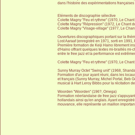
dans l'histoire des expérimentations françaises 
Eléments de discographie sélective
Colette Magny "Feu et rythme" (1970, Le Chan
Colette Magny "Répression" (1972, Le Chant 
Colette Magny "Visage-village" (1977, Le Cha
Ouvertures discographiques portant sur la thém
Lost Aaraaf (enregistré en 1971, sorti en 1991,
Première formation de Keiji Haino librement ins
d'Haino offrant quelques textes mi-braillés mi-
entre le free jazz et la performance est extrêm
Colette Magny "Feu et rythme" (1970, Le Chan
Sunny Murray Octet "Swing unit" (1968, Shanda
Formation d'un jour ayant réuni, dans les locau
et français (Sunny Murray, Michel Portal, Beb G
musical à Hart Leroy Bibbs pour la récitation de 
Woorden "Woorden" (196?, Omega)
Formation néerlandaise de free jazz s'appuyan
hollandais ainsi qu'en anglais. Ayant enregist
mouvance, elle représente un maillon importan