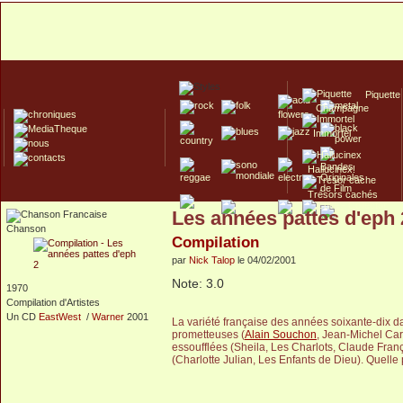
Piquette
Champagne
Immortel
Hallucinex!
Trésors cachés
Les années pattes d'eph 
Culte/Collector
Chanson
Compilation
par
Nick Talop
le 04/02/2001
Note: 3.0
1970
Compilation d'Artistes
Un CD
EastWest
/
Warner
2001
La variété française des années soixante-dix da
prometteuses (
Alain Souchon
, Jean-Michel Car
essoufflées (Sheila, Les Charlots, Claude Franço
(Charlotte Julian, Les Enfants de Dieu). Quelle 