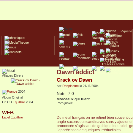
Piquette
Champagne
Immortel
Hallucinex!
Trésors cachés
Dawn addict
Culte/Collector
Alliages Divers
Crack ov Dawn
par
Despiseme
le 21/11/2004
2004
Note: 7.0
Album Original
Morceaux qui Tuent
Un CD
Equilibre
2004
Porn junkie
WEB
Label Equilibre
Du métal français on ne retient bien souvent q
anglo-saxons ou scandinaves sans y ajouter une
prononcée s’agissant de gothique industriel, ge
l’appréciation de quelques irréductibles.