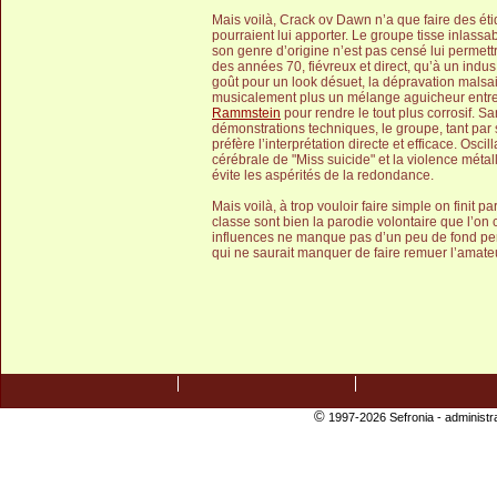
Mais voilà, Crack ov Dawn n’a que faire des ét
pourraient lui apporter. Le groupe tisse inlassa
son genre d’origine n’est pas censé lui permettr
des années 70, fiévreux et direct, qu’à un ind
goût pour un look désuet, la dépravation mals
musicalement plus un mélange aguicheur entr
Rammstein
pour rendre le tout plus corrosif. S
démonstrations techniques, le groupe, tant par 
préfère l’interprétation directe et efficace. Osci
cérébrale de "Miss suicide" et la violence méta
évite les aspérités de la redondance.
Mais voilà, à trop vouloir faire simple on finit
classe sont bien la parodie volontaire que l’on 
influences ne manque pas d’un peu de fond per
qui ne saurait manquer de faire remuer l’amateu
©
1997-2026 Sefronia -
administr