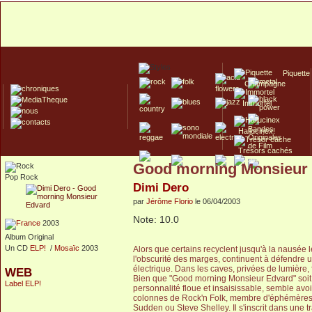
Piquette
Champagne
Immortel
Hallucinex!
Trésors cachés
Good morning Monsieur
Culte/Collector
Pop Rock
Dimi Dero
par
Jérôme Florio
le 06/04/2003
Note: 10.0
2003
Album Original
Un CD
ELP!
/
Mosaïc
2003
Alors que certains recyclent jusqu'à la nausée 
l'obscurité des marges, continuent à défendre u
électrique. Dans les caves, privées de lumière,
WEB
Bien que "Good morning Monsieur Edvard" soit 
Label ELP!
personnalité floue et insaisissable, semble avoi
colonnes de Rock'n Folk, membre d'éphémères g
Sudden ou Steve Shelley. Il s'inscrit dans une t