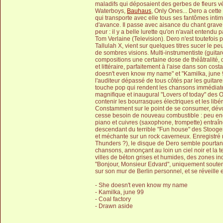
maladifs qui déposaient des gerbes de fleurs v
Waterboys,
Bauhaus
, Only Ones... Dero a cett
qui transporte avec elle tous ses fantômes int
d'avance. Il passe avec aisance du chant grave
peur : il y a belle lurette qu'on n'avait entendu 
Tom Verlaine (Television). Dero n'est toutefois 
Tallulah X, vient sur quelques titres sucer le p
de sombres visions. Multi-instrumentiste (guitare
compositions une certaine dose de théâtralité
et littéraire, parfaitement à l'aise dans son co
doesn't even know my name" et "Kamilka, june 9
l'auditeur dépassé de tous côtés par les guitar
touche pop qui rendent les chansons immédiatem
magnifique et inaugural "Lovers of today" des O
contenir les bourrasques électriques et les lib
Constamment sur le point de se consumer, dévo
cesse besoin de nouveau combustible : peu encli
piano et cuivres (saxophone, trompette) entraîn
descendant du terrible "Fun house" des Stooges.
et méchante sur un rock caverneux. Enregistré 
Thunders ?), le disque de Dero semble pourtant 
chansons, annonçant au loin un ciel noir et la t
villes de béton grises et humides, des zones i
"Bonjour, Monsieur Edvard", uniquement soutenu 
sur son mur de Berlin personnel, et se réveille 
- She doesn't even know my name
- Kamilka, june 99
- Coal factory
- Drawn aside