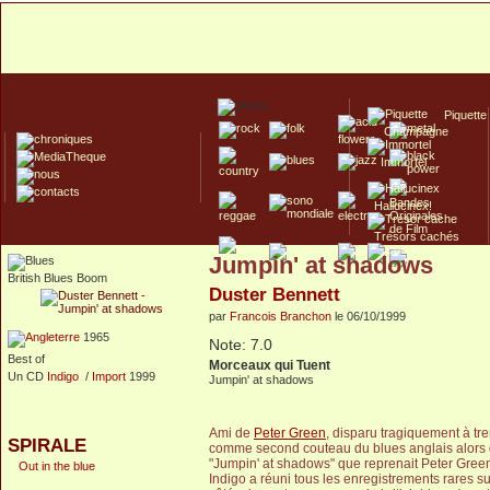
Piquette
Champagne
Immortel
Hallucinex!
Trésors cachés
Jumpin' at shadows
Culte/Collector
British Blues Boom
Duster Bennett
par
Francois Branchon
le 06/10/1999
1965
Note: 7.0
Best of
Morceaux qui Tuent
Un CD
Indigo
/
Import
1999
Jumpin' at shadows
Ami de
Peter Green
, disparu tragiquement à tr
SPIRALE
comme second couteau du blues anglais alors qu'il
"Jumpin' at shadows" que reprenait Peter Gree
Out in the blue
Indigo a réuni tous les enregistrements rares 