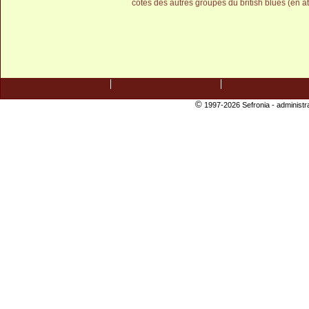
côtés des autres groupes du british blues (en a
©
1997-2026 Sefronia -
administr