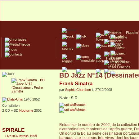
Piquette
Champagne
Immortel
Hallucinex!
Trésors cachés
BD Jazz N°14 (Dessinate
Culte/Collector
Frank Sinatra
par
Sophie Chambon
le 27/12/2008
Note: 9.0
1946 1952
Ecouter
Compilation
Acheter
2 CD + BD
Nocturne
2002
Retour sur le numéro de 2002, de la collection
extraordinaires chanteurs de l'après-guerre, F
SPIRALE
On doit ici la Bd au jeune dessinateur portugai
Live in Australia 1959
baroque, aux couleurs très vives, dont les jaune