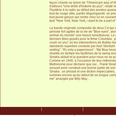
façon criarde sa vision de "l'Americain way of li
d'ailleurs "Une drôle d'histoire du jazz", relate
l'hystérie à la radio au début des années quar
tout de rouge vêtu, pantin déguingandé, se pres
tout jeune garçon qui rentre chez lui en courant 
tard "New York, New York, i want to be a part of 
La bande originale composée de deux Cd qui c
période fort agitée de la vie de "Blue eyes", al
animal du monde" une liaison tumultueuse. Le pr
derniers titres gravés pour la firme Columbia ; 
crush on you” où les interventions de Bobby Hac
standards superbes conduits par Axel Stordahl et
smiling”, “It's only a papermoon”, “My Blue heave
réveille en fanfare les fantômes de la swing er
Sinatra séduit et la question pour nous ne se po
Comme en 1946, à l'occasion de leur referendum
Metronome pour déclarer que oui... Frank Sinatr
avouait avoir construit une bonne partie de son
Sinatra : un phrasé et une diction impeccables, 
sommes encore qu'au début de sa longue carrièr
me" arrangés par Billy May…