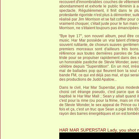
recouvert d'innombrables couches de vêtements. 
abondamment et exhorte le public féminin à ac
spectacle. Régulièrement, il finit dans le p
protestante rigoriste n'est plus à démontrer, suit
réalisé par Jim Morrison et se fait coffrer pou
vraiment choquer, c'était juste pour le fun mais
Morrison, ne s'étaient toujours pas émancipées d
"Bye bye 17", son nouvel album, peut être 
music. Har Mar possède un vrai talent d'interp
souvent rutilante, de choeurs suaves gentime
premiers morceaux sont d'ailleurs très bons.
référence aux toutes dernières paroles de 
triste pour se propulser rapidement dans des e
un honorable pastiche de Stevie Wonder, avec
célèbre depuis "Superstition". En un mot, irrési
mal de ballades pop qui fleurent bon la soul
bande FM, ce qui est déjà pas mal, et qui ser
des productions de Judd Apatow...
Dans le civil, Har Mar Superstar, plus modeste
choisi cet étrange pseudo, c'est parce que d
baptisé le Har Mar Mall ; Sean y allait quand il 
c'est pour la rime (ou pour la frime, mais on n'
de Stevie Wonder, le sex appeal de Prince ou l
fois et ça, c'est un truc que Sean a pigé très t
rayon des barres énergétiques et on est tombés 
HAR MAR SUPERSTAR Lady, you shot me (