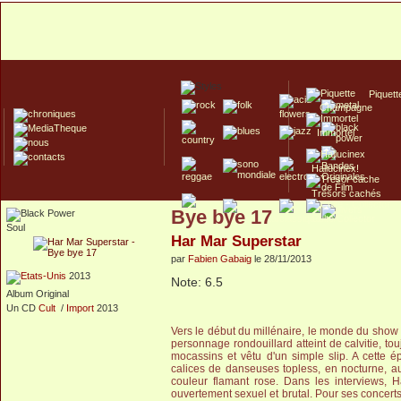
Piquett
Champagne
Immortel
Hallucinex!
Trésors cachés
Bye bye 17
Culte/Collector
Soul
Har Mar Superstar
par
Fabien Gabaig
le 28/11/2013
2013
Note: 6.5
Album Original
Un CD
Cult
/
Import
2013
Vers le début du millénaire, le monde du show
personnage
rondouillard atteint de calvitie, 
mocassins et vêtu d'un simple slip. A cette é
calices de danseuses topless, en nocturne, au
couleur flamant rose. Dans les interviews, 
ouvertement sexuel et brutal. Pour ses concerts