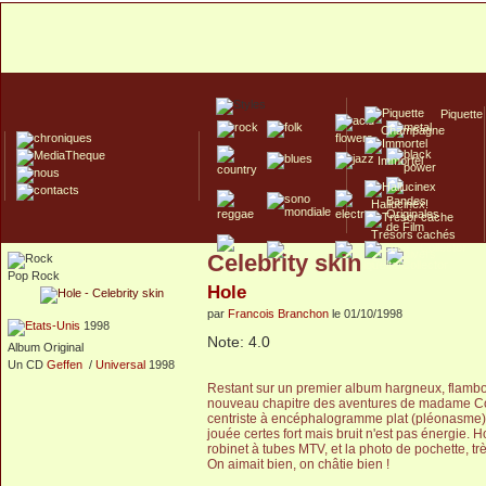
Piquette
Champagne
Immortel
Hallucinex!
Trésors cachés
Celebrity skin
Culte/Collector
Pop Rock
Hole
par
Francois Branchon
le 01/10/1998
1998
Note: 4.0
Album Original
Un CD
Geffen
/
Universal
1998
Restant sur un premier album hargneux, flamboya
nouveau chapitre des aventures de madame Cou
centriste à encéphalogramme plat (pléonasme).
jouée certes fort mais bruit n'est pas énergie.
robinet à tubes MTV, et la photo de pochette, très
On aimait bien, on châtie bien !