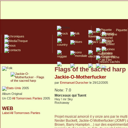
Piquette
Champagne
Immortel
Hallucinex!
Trésors cachés
Flags of the sacred harp
Culte/Collector
Jackie-O-Motherfucker
par
Emmanuel Durocher
le 29/12/2005
2005
Note: 7.0
Album Original
Morceaux qui Tuent
Un CD
All Tomorrows Parties
2005
Hey ! mr Sky
Rockaway
WEB
Label All Tomorrows Parties
Projet musical amorcé il y onze ans par le mul
Nester Buckett, Jackie-O Motherfucker (JOMF) a
Brown, Barry Hampton…) sur des expérimentation