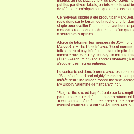
inspirés du free jazz, du folk, du psychédélism
publiés par divers labels, parfois sous le seul f
de rééditer numériquement quelques-uns d'entr
Ce nouveau disque a été produit par Mark Bell, 
reste donc sur le terrain de la recherche fondame
single pour éveiller l'attention de l'auditeur, e
morceaux (dont certains durent plus d'un quart 
d'heureuses surprises.
A force de tâtonner, les membres de JOMF ont ré
Mazzy Star + The Pastels" avec "Good morning 
folk sombre et psychédélique d'une simplicité d
intensité rare. Sur "Hey ! mr Sky", la formule 
(à la "Sweet nuthin'") et d’accords stoniens ( à l
s'écouter des heures entières.
Le contraste est donc énorme avec les trois mo
: "Spirits" et "Loud and mighty" comptabilisent
intérêt, seul "The louded roared the sea" accr
My Bloody Valentine de "Isn't anything".
"Flags of the sacred harp" débute par la compti
par un morceau caché au tempo entraînant où l
JOMF semblent être à la recherche d'une innoc
maturité d'artistes. Ce difficile équilibre serait-