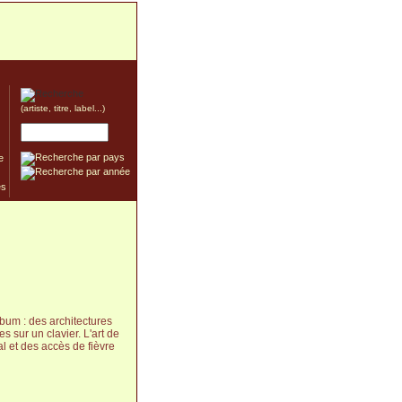
(artiste, titre, label...)
e
bum : des architectures
 sur un clavier. L'art de
l et des accès de fièvre