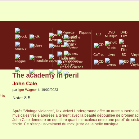
DVD
DVD
Piquette
CD
Musique
Film
Champagne
Immortel
Coffret
Livre
BD
Vinyl
Hallucinex!
Trésors cachés
The academy in peril
Culte/Collector
John Cale
par
Igor Wagner
le 19/02/2023
Note: 8.5
Après "Vintage violence", l'ex-Velvet Underground offre un autre superbe al
musicales très élaborées alternent avec la beauté dépouillée de promenades
John Cale demeure un équilibre quasi-miraculeux entre une puret" de crista
froide. Ce n'est plus vraiment du rock, juste de la belle musique.