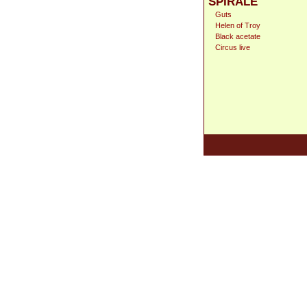
SPIRALE
Guts
Helen of Troy
Black acetate
Circus live