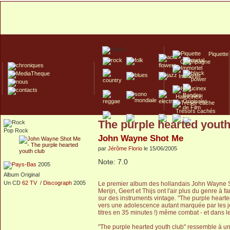
Piquette
Champagne
Immortel
Hallucinex!
Trésors cachés
The purple hearted youth
Culte/Collector
Pop Rock
John Wayne Shot Me
par
Jérôme Florio
le 15/06/2005
Note: 7.0
2005
Album Original
Un CD
62 TV
/
Discograph
2005
Le premier album des hollandais John Wayne Sh
Merijn, Geert et Thijs ont l'air plus du genre 
sur des instruments vintage. "The purple hearte
vers une adolescence autant marquée par les je
titres en 35 minutes !) même combat - et dans le
"The purple hearted youth club" ressemble à une