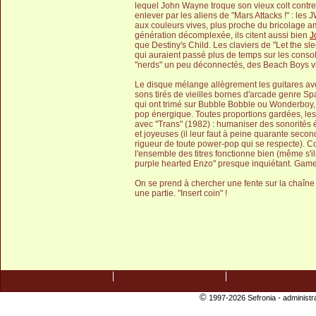
lequel John Wayne troque son vieux colt contre 
enlever par les aliens de "Mars Attacks !" : le
aux couleurs vives, plus proche du bricolage 
génération décomplexée, ils citent aussi bien
J
que Destiny's Child. Les claviers de "Let the 
qui auraient passé plus de temps sur les consol
"nerds" un peu déconnectés, des Beach Boys vir
Le disque mélange allègrement les guitares av
sons tirés de vieilles bornes d'arcade genre Spa
qui ont trimé sur Bubble Bobble ou Wonderboy,
pop énergique. Toutes proportions gardées, le
avec "Trans" (1982) : humaniser des sonorités 
et joyeuses (il leur faut à peine quarante seco
rigueur de toute power-pop qui se respecte). C
l'ensemble des titres fonctionne bien (même s'i
purple hearted Enzo" presque inquiétant. Game
On se prend à chercher une fente sur la chaîne 
une partie. "Insert coin" !
©
1997-2026 Sefronia -
administr