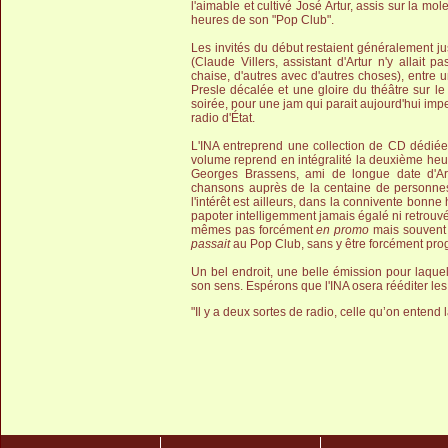
l'aimable et cultivé José Artur, assis sur la mo
heures de son "Pop Club".
Les invités du début restaient généralement jus
(Claude Villers, assistant d'Artur n'y allai
chaise, d'autres avec d'autres choses), entre 
Presle décalée et une gloire du théâtre sur le
soirée, pour une jam qui parait aujourd'hui imp
radio d'État.
L'INA entreprend une collection de CD dédié
volume reprend en intégralité la deuxième heur
Georges Brassens, ami de longue date d'Art
chansons auprès de la centaine de personnes
l'intérêt est ailleurs, dans la connivente bonne
papoter intelligemment jamais égalé ni retrouvé 
mêmes pas forcément
en promo
mais souvent l
passait
au Pop Club, sans y être forcément pr
Un bel endroit, une belle émission pour laquell
son sens. Espérons que l'INA osera rééditer les
"Il y a deux sortes de radio, celle qu’on entend l