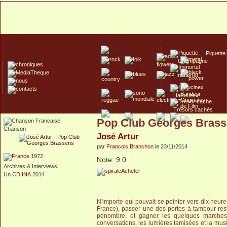
Piquette
Champagne
Immortel
Hallucinex!
Trésors cachés
Pop Club Georges Bras
Culte/Collector
Chanson
José Artur
par
Francois Branchon
le 23/11/2014
1972
Note: 9.0
Archives & Interviews
Acheter
Un CD
INA
2014
N'importe qui pouvait se pointer vers dix heur
France), passer une des portes à tambour rest
pénombre, et gagner les quelques marches 
conversations, les lumières tamisées et la musi