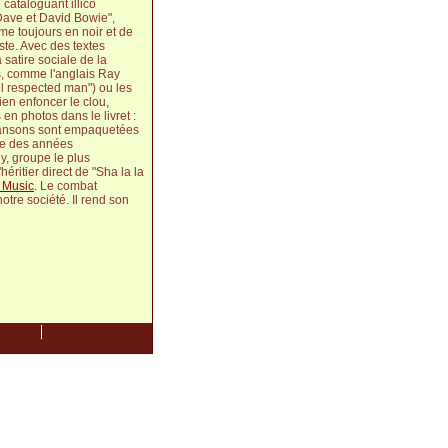
 cataloguant illico
Dave et David Bowie",
me toujours en noir et de
ste. Avec des textes
a satire sociale de la
is, comme l'anglais Ray
ll respected man") ou les
ien enfoncer le clou,
en photos dans le livret :
 chansons sont empaquetées
se des années
y, groupe le plus
éritier direct de "Sha la la
 Music
. Le combat
tre société. Il rend son