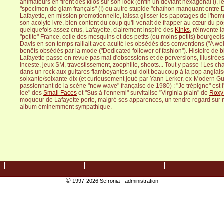
animateurs en firent des kilos sur son look (enfin un déviant hexagonal !), le
"specimen de glam français" (!) ou autre stupide "chaînon manquant entre 
Lafayette, en mission promotionnelle, laissa glisser les papotages de l'hom
son acolyte ivre, bien content du coup qu'il venait de frapper au cœur du po
quelquefois assez crus, Lafayette, clairement inspiré des
Kinks
, réinvente l
"petite" France, celle des mesquins et des petits (ou moins petits) bourgeo
Davis en son temps raillait avec acuité les obsédés des conventions ("A we
benêts obsédés par la mode ("Dedicated follower of fashion"). Histoire de b
Lafayette passe en revue pas mal d'obsessions et de perversions, illustrées 
inceste, jeux SM, travestissement, zoophilie, shoots... Tout y passe ! Les
dans un rock aux guitares flamboyantes qui doit beaucoup à la pop anglai
soixante/soixante-dix (et curieusement joué par Yann Lerker, ex-Modern Gu
passionnant de la scène "new wave" française de 1980) : "Je trépigne" est l'h
lee" des
Small Faces
et "Sus à l'ennemi" survitalise "Virginia plain" de
Roxy
moqueur de Lafayette porte, malgré ses apparences, un tendre regard sur no
album éminemment sympathique.
©
1997-2026 Sefronia -
administration