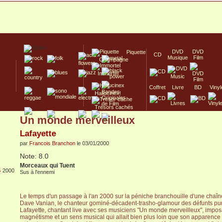
DVD
DVD
Piquette
CD
Musique
Film
Champagne
Immortel
Coffret
Livre
BD
Vinyl
Hallucinex!
Trésors cachés
Un monde merveilleux
Culte/Collector
Lafayette
par
Francois Branchon
le 03/01/2000
Note: 8.0
Morceaux qui Tuent
G
2000
Sus à l'ennemi
Le temps d'un passage à l'an 2000 sur la péniche branchouille d'une chaîne 
Dave Vanian, le chanteur gominé-décadent-trasho-glamour des défunts pu
Lafayette, chantant live avec ses musiciens "Un monde merveilleux", impo
magnétisme et un sens musical qui allait bien plus loin que son apparenc