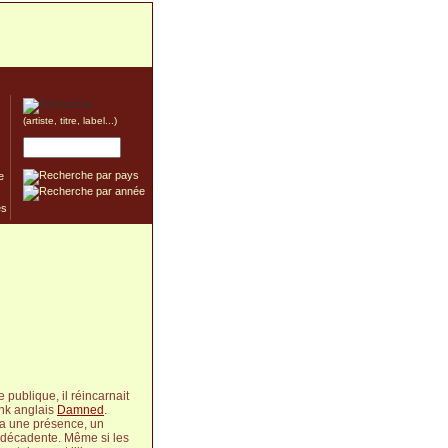
(artiste, titre, label...)
e
publique, il réincarnait
nk anglais
Damned
.
sa une présence, un
e décadente. Même si les