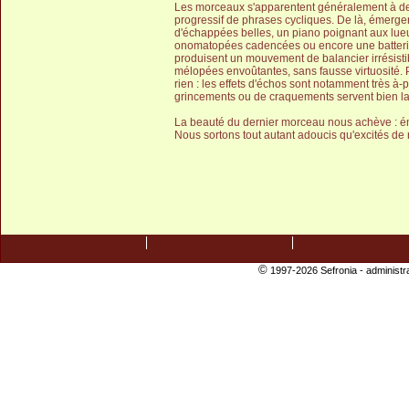
Les morceaux s'apparentent généralement à de
progressif de phrases cycliques. De là, émerg
d'échappées belles, un piano poignant aux lueu
onomatopées cadencées ou encore une batterie 
produisent un mouvement de balancier irrésistib
mélopées envoûtantes, sans fausse virtuosité. 
rien : les effets d'échos sont notamment très à-
grincements ou de craquements servent bien la
La beauté du dernier morceau nous achève : é
Nous sortons tout autant adoucis qu'excités de
©
1997-2026 Sefronia -
administr