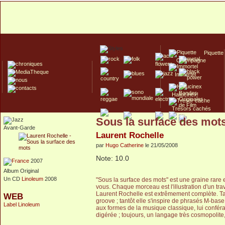
Piquette
Champagne
Immortel
Hallucinex!
Trésors cachés
Sous la surface des mot
Culte/Collector
Avant-Garde
Laurent Rochelle
par
Hugo Catherine
le 21/05/2008
Note: 10.0
2007
Album Original
Un CD
Linoleum
2008
"Sous la surface des mots" est une graine rare 
vous. Chaque morceau est l'illustration d'un tr
Laurent Rochelle est extrêmement complète. Ta
WEB
groove ; tantôt elle s'inspire de phrasés M-base 
Label Linoleum
aux formes de la musique classique, lui confér
digérée ; toujours, un langage très cosmopolit