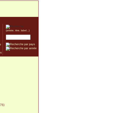
(artiste, titre, label...)
e
976)