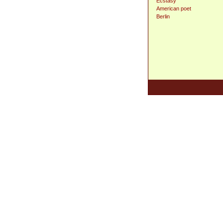
Ecstasy
American poet
Berlin