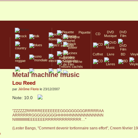
DVD
DVD
Piquette
CD
Musique
Film
Champagne
Immortel
Coffret
Livre
BD
Vinyl
Hallucinex!
Trésors cachés
Metal machine music
Culte/Collector
Lou Reed
par
Jérôme Florio
le 23/12/2007
Note: 10.0
"ZZZZZZRRRRREEEEEEEEGGGGGGGGGRRRRRAA
ARRRRRRGGGGGGGGGHHHHHNNNNNNNNNNNN
NIIIIIIIIIIIIIIEEEEEEERRRRRRRRRRRRR…"
(Lester Bangs, "Comment devenir tortionnaire sans effort", Creem février 1
n