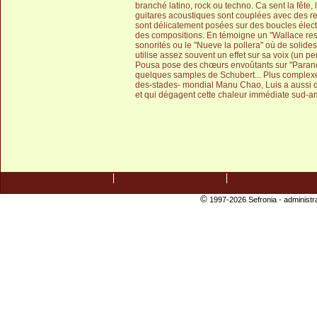
branché latino, rock ou techno. Ca sent la fête, l
guitares acoustiques sont couplées avec des re
sont délicatement posées sur des boucles électr
des compositions. En témoigne un "Wallace resi
sonorités ou le "Nueve la pollera" où de solide
utilise assez souvent un effet sur sa voix (un p
Pousa pose des chœurs envoûtants sur "Paranoia
quelques samples de Schubert... Plus complexe
des-stades- mondial Manu Chao, Luis a aussi 
et qui dégagent cette chaleur immédiate sud-am
©
1997-2026 Sefronia -
administr