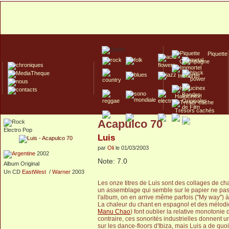
Piquette
Champagne
Immortel
Hallucinex!
Trésors cachés
Acapulco 70
Culte/Collector
Electro Pop
Luis
par
Oli
le 01/03/2003
2002
Note: 7.0
Album Original
Un CD
EastWest
/
Warner
2003
Les onze titres de Luis sont des collages de c
un assemblage qui semble sur le papier ne pas p
l'album, on en arrive même parfois ("My way") à
La chaleur du chant en espagnol et des mélodies 
Manu Chao
) font oublier la relative monotoni
contraire, ces sonorités industrielles donnent u
sur les dance-floors d'Ibiza, mais Luis a de quoi