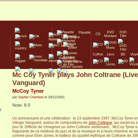
DVD
DVD
Piquette
CD
Musique
Film
Champagne
Immortel
Coffret
Livre
BD
Vinyl
Hallucinex!
Trésors cachés
Mc Coy Tyner plays John Coltrane (Live 
Culte/Collector
Vanguard)
McCoy Tyner
par
Sophie Chambon
le 29/12/2001
Note: 8.0
1
Un anniversaire et une célébration : le 23 septembre 1997, McCoy Tyner enr
Village Vanguard, autour de compositions de
John Coltrane
, qui aurait eu
jour là. Difficile de s'imaginer un John Coltrane vieillissant... McCoy Tyner a 
fulgurante de ce météore du jazz et de la musique et si leurs chemins se so
comme pour Elvin Jones, le batteur du quartet mythique de Coltrane de 196