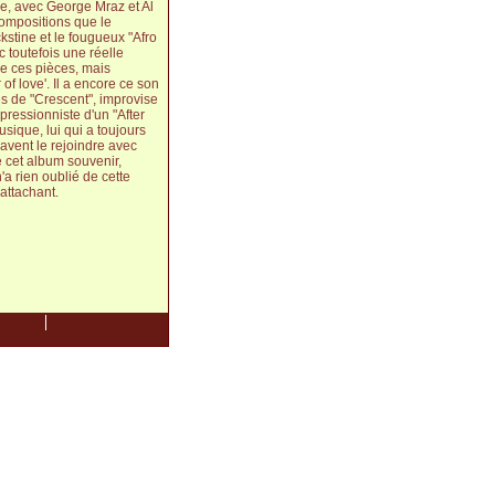
ne, avec George Mraz et Al
compositions que le
ckstine et le fougueux "Afro
 toutefois une réelle
e ces pièces, mais
f love'. Il a encore ce son
es de "Crescent", improvise
pressionniste d'un "After
usique, lui qui a toujours
avent le rejoindre avec
 cet album souvenir,
a rien oublié de cette
 attachant.