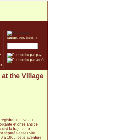
(artiste, titre, label...)
e
at the Village
egistrait un live au
 soixante et onze ans ce
suivi la trajectoire
nt séparés assez vite,
0 à 1965, cette aventure