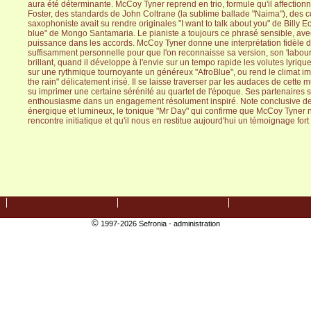
aura été déterminante. McCoy Tyner reprend en trio, formule qu'il affection
Foster, des standards de John Coltrane (la sublime ballade "Naima"), des 
saxophoniste avait su rendre originales "I want to talk about you" de Billy E
blue" de Mongo Santamaria. Le pianiste a toujours ce phrasé sensible, avec
puissance dans les accords. McCoy Tyner donne une interprétation fidèle d
suffisamment personnelle pour que l'on reconnaisse sa version, son 'labour o
brillant, quand il développe à l'envie sur un tempo rapide les volutes lyriqu
sur une rythmique tournoyante un généreux "AfroBlue", ou rend le climat im
the rain" délicatement irisé. Il se laisse traverser par les audaces de cette m
su imprimer une certaine sérénité au quartet de l'époque. Ses partenaires s
enthousiasme dans un engagement résolument inspiré. Note conclusive de
énergique et lumineux, le tonique "Mr Day" qui confirme que McCoy Tyner n'
rencontre initiatique et qu'il nous en restitue aujourd'hui un témoignage fort
©
1997-2026 Sefronia -
administration