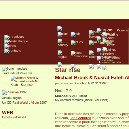
Piquette
Champagne
Immortel
Hallucinex!
Trésors cachés
Star rise
Culte/Collector
Trad Inde et Pakistan
Michael Brook & Nusrat Fateh A
par
Francois Branchon
le 01/11/1997
Note: 7.0
1997
Morceaux qui Tuent
Album Original
My comfort remains (Black Star Liner)
Un CD
Real World
/
Virgin
1997
WEB
Dans la multitude des mélanges musicaux pro
Label Real World
l'africain,
Jan Garbarek
le jazzman avec son thè
cette rencontre à priori incongrue entre un chan
une forme musicale qui en serait à priori dépo