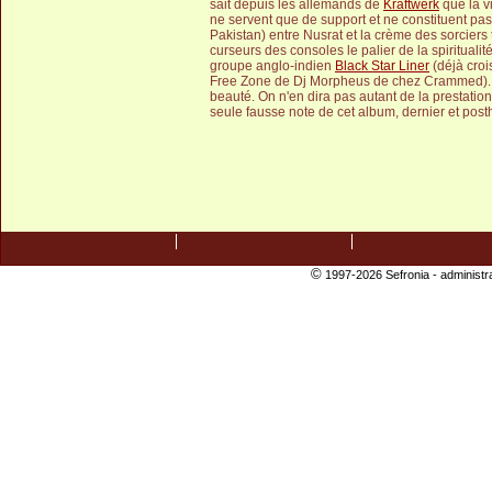
sait depuis les allemands de
Kraftwerk
que la v
ne servent que de support et ne constituent pas 
Pakistan) entre Nusrat et la crème des sorciers 
curseurs des consoles le palier de la spirituali
groupe anglo-indien
Black Star Liner
(déjà croi
Free Zone de Dj Morpheus de chez Crammed). L
beauté. On n'en dira pas autant de la prestatio
seule fausse note de cet album, dernier et post
©
1997-2026 Sefronia -
administr