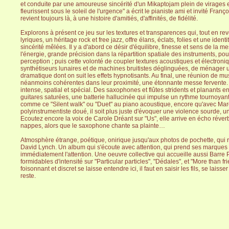
et conduite par une amoureuse sincérité d'un Mikaptojam plein de virages e
fleurissent sous le soleil de l'urgence" a écrit le pianiste ami et invité Fran
revient toujours là, à une histoire d'amitiés, d'affinités, de fidélité.
Explorons à présent ce jeu sur les textures et transparences qui, tout en r
lyriques, un héritage rock et free jazz, offre élans, éclats, folies et une identité
sincérité mêlées. Il y a d'abord ce désir d'équilibre, finesse et sens de la m
l'énergie, grande précision dans la répartition spatiale des instruments, pour
perception ; puis cette volonté de coupler textures acoustiques et électroniq
synthétiseurs lunaires et de machines bruitistes déglinguées, de ménager
dramatique dont on suit les effets hypnotisants. Au final, une réunion de mu
néanmoins cohérentes dans leur proximité, une étonnante messe fervente.
intense, spatial et spécial. Des saxophones et flûtes stridents et planants
guitares saturées, une batterie hallucinée qui impulse un rythme tournoyan
comme ce "Silent walk" ou "Duet" au piano acoustique, encore qu'avec Mar
polyinstrumentiste doué, il soit plus juste d'évoquer une violence sourde, un
Ecoutez encore la voix de Carole Dréant sur "Us", elle arrive en écho réver
nappes, alors que le saxophone chante sa plainte…
Atmosphère étrange, poétique, onirique jusqu'aux photos de pochette, qui r
David Lynch. Un album qui s'écoute avec attention, qui prend ses marques 
immédiatement l'attention. Une oeuvre collective qui accueille aussi Barre 
formidables d'intensité sur "Particular particles", "Dédales", et "More than
foisonnant et discret se laisse entendre ici, il faut en saisir les fils, se laisse
reste.