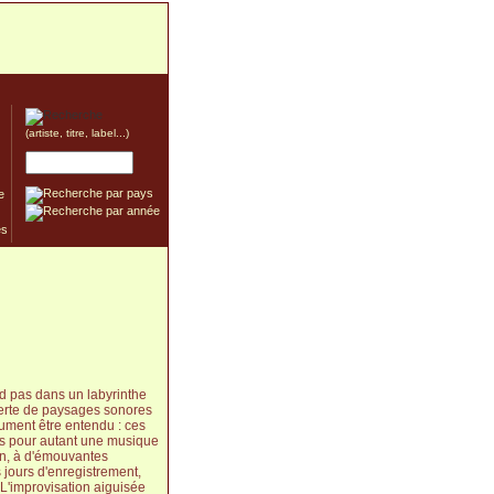
(artiste, titre, label...)
e
d pas dans un labyrinthe
uverte de paysages sonores
ument être entendu : ces
pas pour autant une musique
ion, à d'émouvantes
s jours d'enregistrement,
 "L'improvisation aiguisée