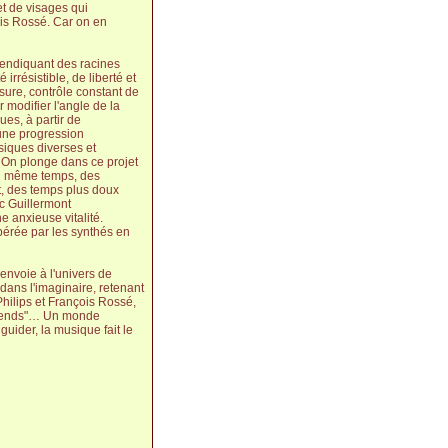
t de visages qui
çois Rossé. Car on en
evendiquant des racines
 irrésistible, de liberté et
esure, contrôle constant de
 modifier l'angle de la
ues, à partir de
 une progression
siques diverses et
 On plonge dans ce projet
 en même temps, des
t, des temps plus doux
c Guillermont
e anxieuse vitalité.
bérée par les synthés en
envoie à l'univers de
dans l'imaginaire, retenant
Philips et François Rossé,
 friends"… Un monde
r guider, la musique fait le