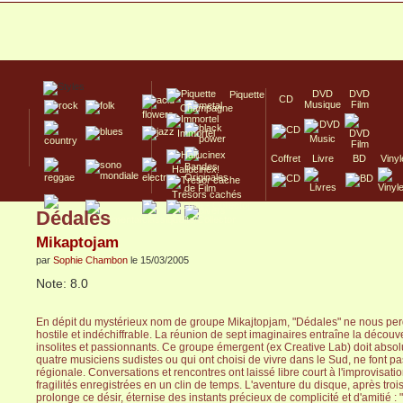
DVD
DVD
Piquette
CD
Musique
Film
Champagne
Immortel
Coffret
Livre
BD
Vinyl
Hallucinex!
Trésors cachés
Dédales
Culte/Collector
Mikaptojam
par
Sophie Chambon
le 15/03/2005
Note: 8.0
En dépit du mystérieux nom de groupe Mikajtopjam, "Dédales" ne nous per
hostile et indéchiffrable. La réunion de sept imaginaires entraîne la déco
insolites et passionnants. Ce groupe émergent (ex Creative Lab) doit absol
quatre musiciens sudistes ou qui ont choisi de vivre dans le Sud, ne font 
régionale. Conversations et rencontres ont laissé libre court à l'improvisat
fragilités enregistrées en un clin de temps. L'aventure du disque, après troi
prolonge ce désir, éternise des instants précieux de complicité et d'amitié :