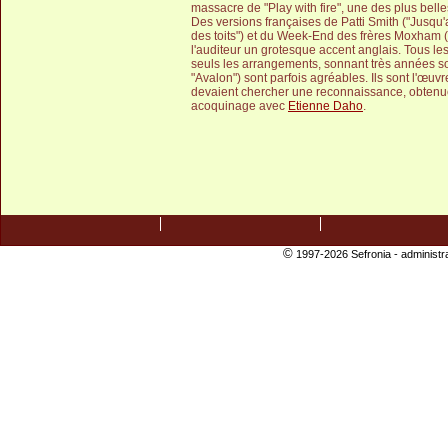
massacre de "Play with fire", une des plus bell
Des versions françaises de Patti Smith ("Jusqu
des toits") et du Week-End des frères Moxham ("
l'auditeur un grotesque accent anglais. Tous l
seuls les arrangements, sonnant très années so
"Avalon") sont parfois agréables. Ils sont l'œu
devaient chercher une reconnaissance, obtenue 
acoquinage avec
Etienne Daho
.
©
1997-2026 Sefronia -
administr