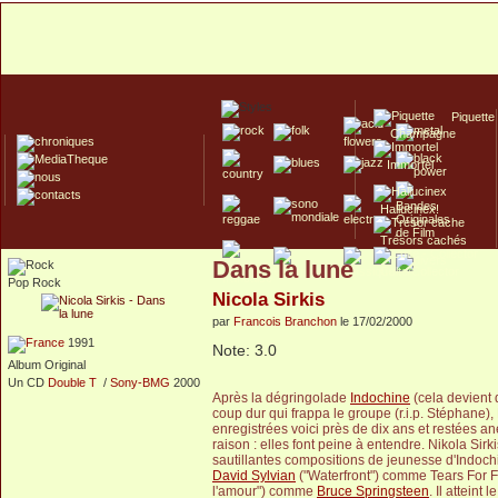
Piquette
Champagne
Immortel
Hallucinex!
Trésors cachés
Dans la lune
Culte/Collector
Pop Rock
Nicola Sirkis
par
Francois Branchon
le 17/02/2000
1991
Note: 3.0
Album Original
Un CD
Double T
/
Sony-BMG
2000
Après la dégringolade
Indochine
(cela devient d
coup dur qui frappa le groupe (r.i.p. Stéphane)
enregistrées voici près de dix ans et restées an
raison : elles font peine à entendre. Nikola Sir
sautillantes compositions de jeunesse d'Indochi
David Sylvian
("Waterfront") comme Tears For Fe
l'amour") comme
Bruce Springsteen
. Il atteint