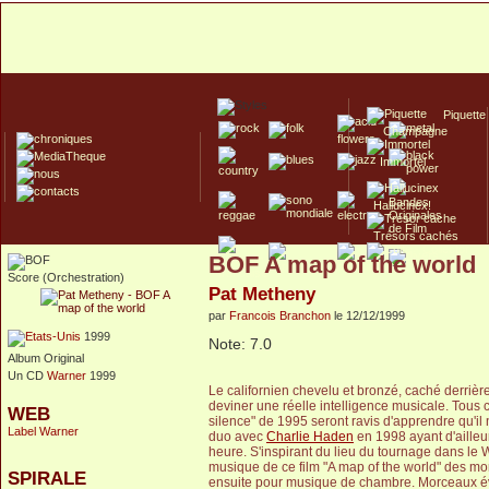
Piquette
Champagne
Immortel
Hallucinex!
Trésors cachés
BOF A map of the world
Culte/Collector
Score (Orchestration)
Pat Metheny
par
Francois Branchon
le 12/12/1999
1999
Note: 7.0
Album Original
Un CD
Warner
1999
Le californien chevelu et bronzé, caché derrière
deviner une réelle intelligence musicale. Tous 
WEB
silence" de 1995 seront ravis d'apprendre qu'il
Label Warner
duo avec
Charlie Haden
en 1998 ayant d'aille
heure. S'inspirant du lieu du tournage dans le
musique de ce film "A map of the world" des mo
SPIRALE
ensuite pour musique de chambre. Morceaux évoc