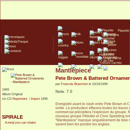
Piquette
Champagne
Immortel
Hallucinex!
Trésors cachés
Mantlepiece
Culte/Collector
Pete Brown & Battered Orname
par
Francois Branchon
le 10/10/1999
1969
Note: 7.0
Album Original
Un CD
Repertoire
/
Import
1999
Enregistré avant le clash entre Pete Brown et 
sortie. Le producteur effacera toutes les trace
commercial précipitera l'explosion du groupe. R
nouveau groupe Piblokto et Chris Spedding enta
SPIRALE
"Mantlepiece" manque singulièrement de folie 
A meal you can shake
savent bien les pondre les anglais.