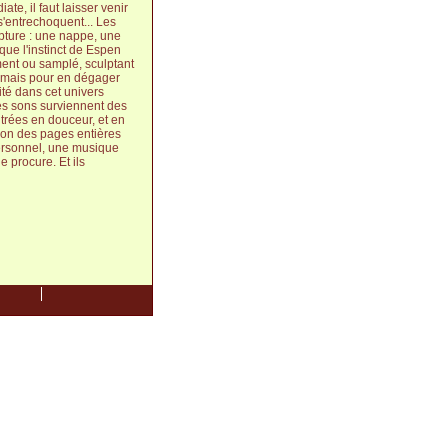
te, il faut laisser venir
 s'entrechoquent... Les
pture : une nappe, une
 que l'instinct de Espen
ement ou samplé, sculptant
) mais pour en dégager
té dans cet univers
es sons surviennent des
ntrées en douceur, et en
inon des pages entières
personnel, une musique
e procure. Et ils