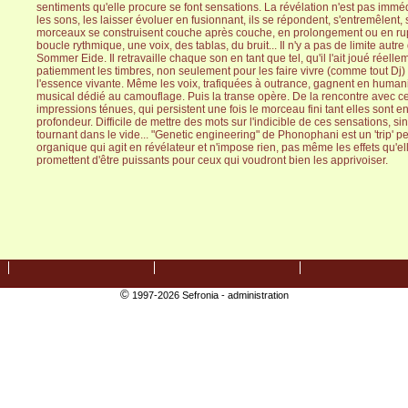
sentiments qu'elle procure se font sensations. La révélation n'est pas immédia
les sons, les laisser évoluer en fusionnant, ils se répondent, s'entremêlent,
morceaux se construisent couche après couche, en prolongement ou en ru
boucle rythmique, une voix, des tablas, du bruit... Il n'y a pas de limite autre
Sommer Eide. Il retravaille chaque son en tant que tel, qu'il l'ait joué réell
patiemment les timbres, non seulement pour les faire vivre (comme tout Dj
l'essence vivante. Même les voix, trafiquées à outrance, gagnent en humani
musical dédié au camouflage. Puis la transe opère. De la rencontre avec c
impressions ténues, qui persistent une fois le morceau fini tant elles sont e
profondeur. Difficile de mettre des mots sur l'indicible de ces sensations, s
tournant dans le vide... "Genetic engineering" de Phonophani est un 'trip' 
organique qui agit en révélateur et n'impose rien, pas même les effets qu'ell
promettent d'être puissants pour ceux qui voudront bien les apprivoiser.
©
1997-2026 Sefronia -
administration