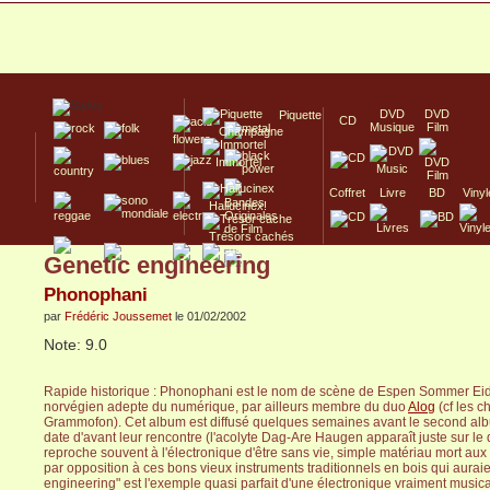
DVD
DVD
Piquette
CD
Musique
Film
Champagne
Immortel
Coffret
Livre
BD
Vinyl
Hallucinex!
Trésors cachés
Genetic engineering
Culte/Collector
Phonophani
par
Frédéric Joussemet
le 01/02/2002
Note: 9.0
Rapide historique : Phonophani est le nom de scène de Espen Sommer Eide
norvégien adepte du numérique, par ailleurs membre du duo
Alog
(cf les 
Grammofon). Cet album est diffusé quelques semaines avant le second album
date d'avant leur rencontre (l'acolyte Dag-Are Haugen apparaît juste sur le
reproche souvent à l'électronique d'être sans vie, simple matériau mort au
par opposition à ces bons vieux instruments traditionnels en bois qui aurai
engineering" est l'exemple quasi parfait d'une électronique vraiment musical