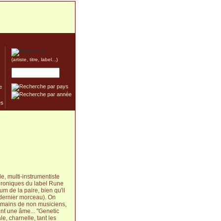
(artiste, titre, label...)
e
, multi-instrumentiste
chroniques du label Rune
 de la paire, bien qu'il
 dernier morceau). On
x mains de non musiciens,
ent une âme... "Genetic
e, charnelle, tant les