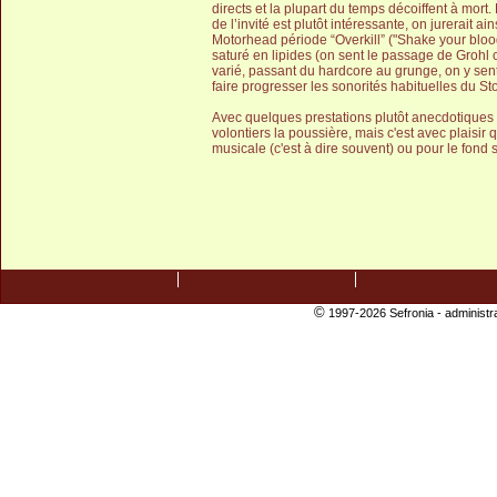
directs et la plupart du temps décoiffent à mor
de l’invité est plutôt intéressante, on jurerait 
Motorhead période “Overkill” ("Shake your blood
saturé en lipides (on sent le passage de Grohl 
varié, passant du hardcore au grunge, on y sent 
faire progresser les sonorités habituelles du St
Avec quelques prestations plutôt anecdotiques (
volontiers la poussière, mais c'est avec plaisir 
musicale (c'est à dire souvent) ou pour le fond 
©
1997-2026 Sefronia -
administr