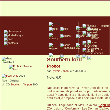
Piquette
Champagne
Immortel
Hallucinex!
Trésors cachés
Southern lord
Culte/Collector
Hard Rock
Probot
par
Sylvain Zanoni
le 20/05/2004
2004
Note: 6.0
Album Original
Un CD
Southern
/
Import
2004
Depuis la fin de Nirvana, Dave Grohl, électron l
multivitaminé, de projet en projet, particulièr
aussi Probot, dont la philosophie tient en quelq
oreilles et je propose à des pointures metal de 
Du beau linge donc ici, Max Cavalera (
Sepultu
(Corrosion of Conformity), Lee Dorrian (Cathed