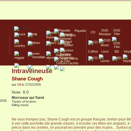
DVD
DVD
Piquette
CD
Musique
Film
Champagne
Immortel
Coffret
Livre
BD
Vinyl
Hallucinex!
Trésors cachés
Intraveineuse
Culte/Collector
Shane Cough
par
Oli
le 27/02/2005
Note: 8.0
Morceaux qui Tuent
2005
Tastes of bruises
Killing mood
Ne vous trompez pas, Shane Cough est un groupe français, breton pour être 
à voir cette pochette (de grande classe), à écouter ces titres (en anglais), à
précis dans les oreilles, on pourrait les prendre pour des ricains... Surtout