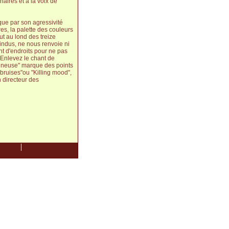
naires et à la voix de
que par son agressivité
es, la palette des couleurs
t au lond des treize
indus, ne nous renvoie ni
t d'endroits pour ne pas
. Enlevez le chant de
veineuse" marque des points
bruises"ou "Killing mood",
n directeur des