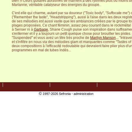
bien !!! Leurs guitares abrasives se marrient à des rythmes plus ou moins bi
Marianne, véritable catalyseur des énergies du groupe.
C'est elle qui charme, autant par sa douceur ("Toxic body", "Suffocate me") 
("Remember the taste", "Headstripping"), aussi à l'aise dans les deux registr
de ses mélodies est aussi vaste que les ambiances créées par le groupe tou
plages proposées. Ce chant féminin, assez peu courant dans le rock/métal 
à Senser ni à
Garbage
, Shane Cough puise son inspiration dans suffisamen
s'enfermer et il y a toujours un petit quelque chose pour brouiller les pistes
"Suspended" et vous avez un titre très proche de
Marilyn Manson
... "Intra
et s'infiltre en nous via des mélodies glam et marquantes comme "Tastes of 
deux compositions à l'efficacité redoutable qui devraient faire plier plus d'u
programmes en mal de tubes indés...
©
1997-2026 Sefronia -
administration