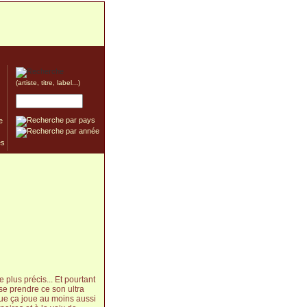
(artiste, titre, label...)
e
plus précis... Et pourtant
 se prendre ce son ultra
 que ça joue au moins aussi