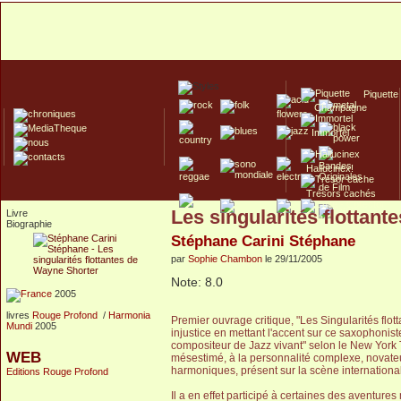
Piquette
Champagne
Immortel
Hallucinex!
Trésors cachés
Les singularités flottan
Livre
Culte/Collector
Biographie
Stéphane Carini Stéphane
par
Sophie Chambon
le 29/11/2005
Note: 8.0
2005
livres
Rouge Profond
/
Harmonia
Premier ouvrage critique, "Les Singularités flo
Mundi
2005
injustice en mettant l'accent sur ce saxophonist
compositeur de Jazz vivant" selon le New York T
WEB
mésestimé, à la personnalité complexe, novateu
harmoniques, présent sur la scène internationa
Editions Rouge Profond
Il a en effet participé à certaines des aventur