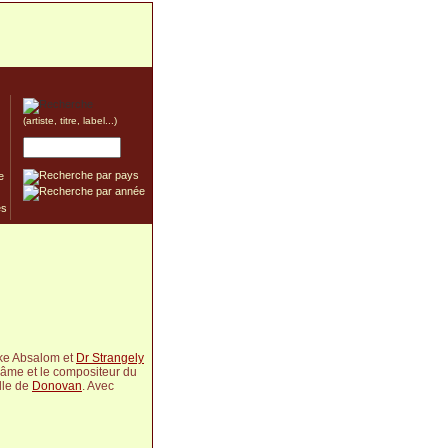
(artiste, titre, label...)
e
ike Absalom et
Dr Strangely
l'âme et le compositeur du
lle de
Donovan
. Avec