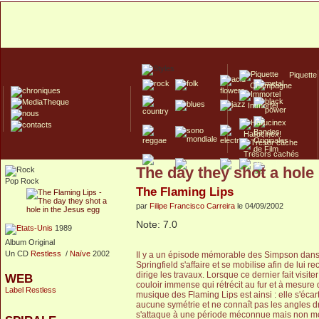
Piquette
Champagne
Immortel
Hallucinex!
Trésors cachés
The day they shot a hole
Culte/Collector
Pop Rock
The Flaming Lips
par
Filipe Francisco Carreira
le 04/09/2002
Note: 7.0
1989
Album Original
Un CD
Restless
/
Naïve
2002
Il y a un épisode mémorable des Simpson dans 
Springfield s'affaire et se mobilise afin de lui 
dirige les travaux. Lorsque ce dernier fait vis
WEB
couloir immense qui rétrécit au fur et à mesure de
Label Restless
musique des Flaming Lips est ainsi : elle s'écar
aucune symétrie et ne connaît pas les angles dr
s'attaque à une période méconnue mais non m