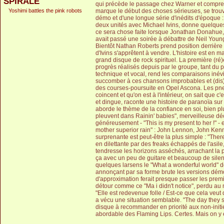
SPIRALE
qui précède le passage chez Warner et compren
Yoshimi battles the pink robots
marque le début des choses sérieuses, se trouv
démo et d'une longue série d'inédits d'époque :
deux unités avec Michael Ivins, donne quelques c
ce sera chose faite lorsque Jonathan Donahue
avait passé une soirée à débattre de Neil Young
Bientôt Nathan Roberts prend position derrière l
d'Ivins s'apprêtent à vendre. L'histoire est en 
grand disque de rock spirituel. La première (ré)
progrès réalisés depuis par le groupe, tant du 
technique et vocal, rend les comparaisons inévita
succomber à ces chansons improbables et (dis
des courses-poursuite en Opel Ascona. Les pneus
coincent et qu'on est à l'intérieur, on sait que 
et dingue, raconte une histoire de paranoïa sur 
aborde le thème de la confiance en soi, bien pl
pleuvent dans Rainin' babies", merveilleuse dé
généreusement - "This is my present to her !" - e
mother superior rain" : John Lennon, John Kenn
surprenante est peut-être la plus simple : "The
en dilettante par des freaks échappés de l'asile
tendresse les horizons asséchés, arrachant la 
ça avec un peu de guitare et beaucoup de silenc
quelques larsens le "What a wonderful world" d
annonçant par sa forme brute les versions démo
d'approximation ferait presque passer les premi
détour comme ce "Ma i didn't notice", perdu au 
"Elle est redevenue folle / Est-ce que cela veut
a vécu une situation semblable. "The day they s
disque à recommander en priorité aux non-initiés
abordable des Flaming Lips. Certes. Mais on y 