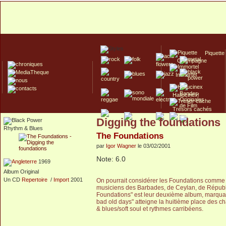
Piquette
Champagne
Immortel
Hallucinex!
Trésors cachés
Digging the foundations
Culte/Collector
Rhythm & Blues
The Foundations
par
Igor Wagner
le 03/02/2001
Note: 6.0
1969
Album Original
Un CD
Repertoire
/
Import
2001
On pourrait considérer les Foundations comme 
musiciens des Barbades, de Ceylan, de Républi
Foundations" est leur deuxième album, marquant
bad old days" atteigne la huitième place des ch
& blues/soft soul et rythmes carribéens.