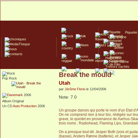
Piquette
Champagne
Immortel
Hallucinex!
Trésors cachés
Break the mould
Culte/Collector
Pop Rock
Utah
par
Jérôme Florio
le 12/04/2006
2006
Note: 7.0
Album Original
Un CD
Auto Production
2006
Un groupe danois qui porte le nom d'un Etat d
On ne comprend rien à leur bio, rédigée sur leu
grave, le quintet en provenance de Aarhus-Ska
trois noms : Radiohead, Flaming Lips, Grandad
On a presque tout dit. Jesper Both (voix et guit
(basse), Anders Rønne (batterie), et Jesper Jak