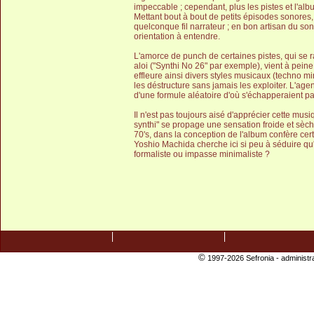
impeccable ; cependant, plus les pistes et l'a
Mettant bout à bout de petits épisodes sonore
quelconque fil narrateur ; en bon artisan du so
orientation à entendre.
L'amorce de punch de certaines pistes, qui se 
aloi ("Synthi No 26" par exemple), vient à pein
effleure ainsi divers styles musicaux (techno mi
les déstructure sans jamais les exploiter. L'ag
d'une formule aléatoire d'où s'échapperaient 
Il n'est pas toujours aisé d'apprécier cette mus
synthi" se propage une sensation froide et sèch
70's, dans la conception de l'album confère cer
Yoshio Machida cherche ici si peu à séduire qu'il 
formaliste ou impasse minimaliste ?
©
1997-2026 Sefronia -
administr