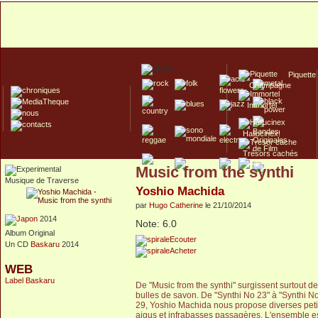
Piquette
Champagne
Immortel
Hallucinex!
Trésors cachés
Music from the synthi
Culte/Collector
Musique de Traverse
Yoshio Machida
par
Hugo Catherine
le 21/10/2014
2014
Note: 6.0
Album Original
Ecouter
Un CD
Baskaru
2014
Acheter
WEB
Label Baskaru
De "Music from the synthi" surgissent surtout 
bulles de savon. De "Synthi No 23" à "Synthi N
29, Yoshio Machida nous propose diverses petit
aigus et infrabasses passagères. L'ensemble est 