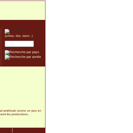
(artiste, titre, label...)
al américain tourne un peu en
armi les productions...
2