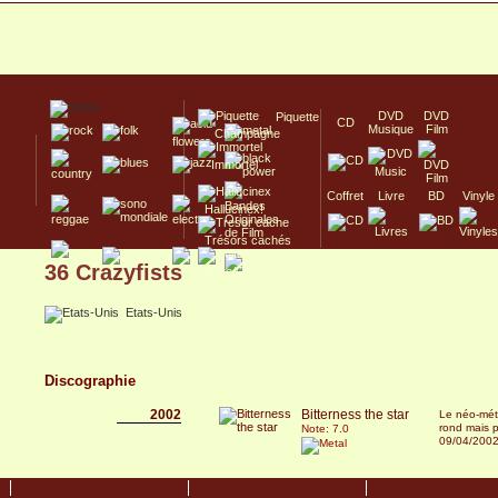
DVD
DVD
Piquette
CD
Musique
Film
Champagne
Immortel
Coffret
Livre
BD
Vinyle
Hallucinex!
Trésors cachés
36 Crazyfists
Culte/Collector
Etats-Unis
Discographie
2002
Bitterness the star
Le néo-mét
rond mais p
Note: 7.0
09/04/200