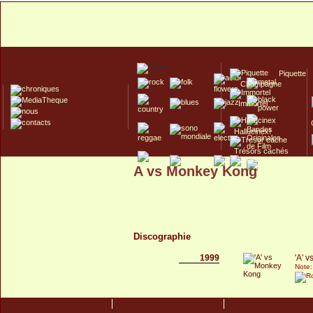
Piquette
Champagne
Immortel
Hallucinex!
Trésors cachés
A vs Monkey Kong
Culte/Collector
Discographie
1999
'A' 
Note: