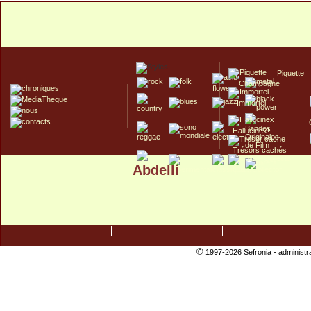
Piquette
Champagne
Immortel
Hallucinex!
Trésors cachés
Abdelli
Culte/Collector
©
1997-2026 Sefronia -
administr