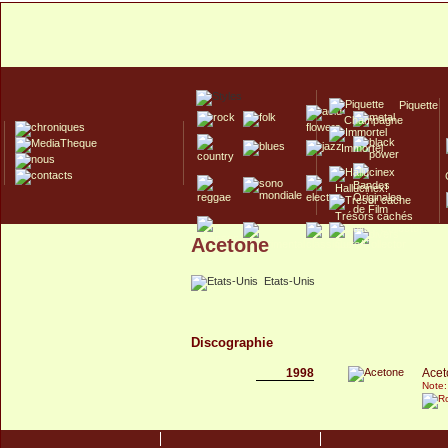
Piquette
Champagne
Immortel
Hallucinex!
Trésors cachés
Acetone
Culte/Collector
Etats-Unis
Discographie
1998
Acet
Note: