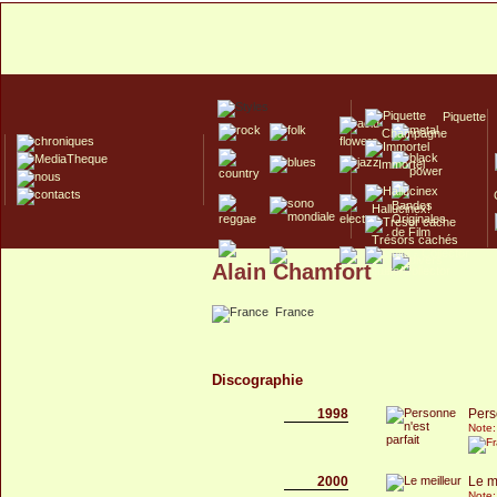
Piquette
Champagne
Immortel
Hallucinex!
Trésors cachés
Alain Chamfort
Culte/Collector
France
Discographie
1998
Pers
Note:
2000
Le m
Note: