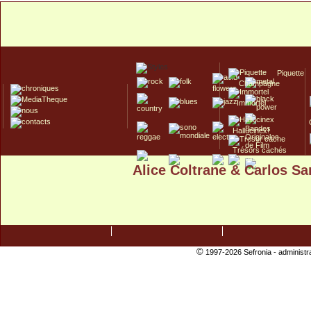
Piquette
Champagne
Immortel
Hallucinex!
Trésors cachés
Alice Coltrane & Carlos Sa
Culte/Collector
©
1997-2026 Sefronia -
administr