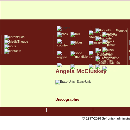
Piquette
Champagne
Immortel
Hallucinex!
Trésors cachés
Angela McCluskey
Culte/Collector
Etats-Unis
Discographie
©
1997-2026 Sefronia -
administr