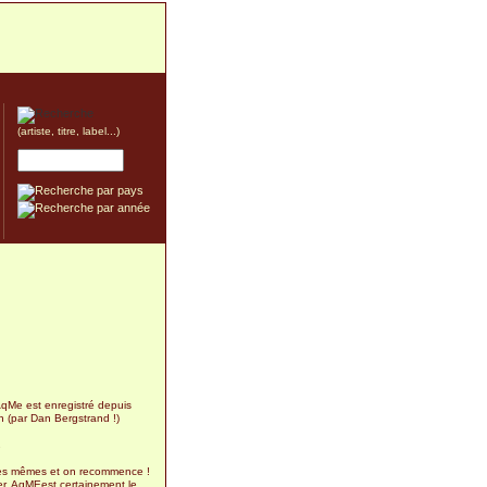
(artiste, titre, label...)
AqMe est enregistré depuis
n (par Dan Bergstrand !)
2
es mêmes et on recommence !
er, AqMEest certainement le