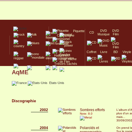
DVD
DVD
Piquette
CD
Musique
Film
Champagne
Immortel
Coffret
Livre
BD
Vinyle
Hallucinex!
Trésors cachés
AqME
Culte/Collector
Etats-Unis
Discographie
2002
Sombres efforts
L'album d'
plus d'un a
Note: 8.0
mais...
30/09/200
2004
Polaroïds et
On prend l
Sur le papi
pornographie