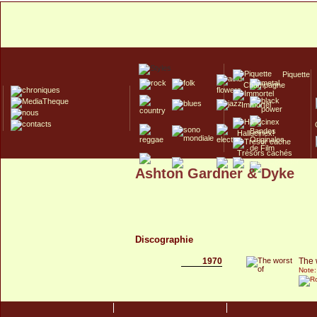
Piquette
Champagne
Immortel
Hallucinex!
Trésors cachés
Ashton Gardner & Dyke
Culte/Collector
Discographie
1970
The 
Note: