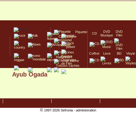
DVD
DVD
Piquette
CD
Musique
Film
Champagne
Immortel
Coffret
Livre
BD
Vinyle
Hallucinex!
Trésors cachés
Ayub Ogada
Culte/Collector
©
1997-2026 Sefronia -
administration