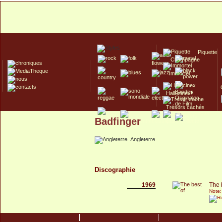
Piquette
Champagne
Immortel
Hallucinex!
Trésors cachés
Badfinger
Culte/Collector
Angleterre
Discographie
1969
The 
Note: